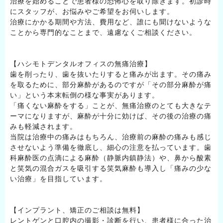
治療を始めることで患者様の恐怖心を取り除きます。初診時
にスタッフが、お悩みやご希望をお伺いします。
治療にかかる期間や方法、費用など、誰にも聞けないような
ことから専門的なことまで、遠慮なくご相談ください。
【ハシモトデンタルオフィスの無痛治療】
歯を削ったり、歯を抜いたりすると痛みが出ます。その痛み
を取るために、部分麻酔があるのですが「その部分麻酔が痛
い」という本末転倒の様な事実があります。
「痛くない麻酔をする」ことが、無痛治療のとても大きなテ
ーマになりますが、麻酔が十分に効けば、その後の治療の痛
みも軽減されます。
当院は治療中の痛みはもちろん、治療前の麻酔の痛みも感じ
させないよう準備を徹底し、細心の注意を払っています。歯
科麻酔医の点滴による麻酔（静脈内鎮静法）や、鼻から酸素
と笑気の混合ガスを吸引する笑気麻酔も導入し「痛みの少な
い治療」を目指しています。
【インプラント、矯正のご相談は無料】
レントゲンと口腔内の撮影・診断を行い、患者様に合った治