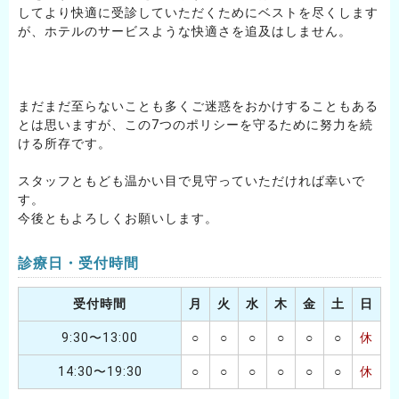
してより快適に受診していただくためにベストを尽くします
が、ホテルのサービスような快適さを追及はしません。
まだまだ至らないことも多くご迷惑をおかけすることもある
とは思いますが、この7つのポリシーを守るために努力を続
ける所存です。
スタッフともども温かい目で見守っていただければ幸いで
す。
今後ともよろしくお願いします。
診療日・受付時間
受付時間
月
火
水
木
金
土
日
9:30〜13:00
○
○
○
○
○
○
休
14:30〜19:30
○
○
○
○
○
○
休